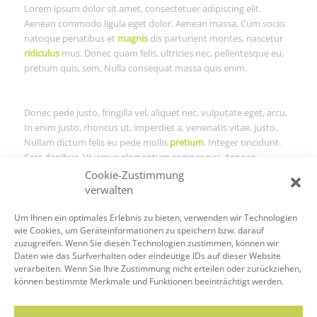
Lorem ipsum dolor sit amet, consectetuer adipiscing elit.
Aenean commodo ligula eget dolor. Aenean massa. Cum sociis
natoque penatibus et
magnis
dis parturient montes, nascetur
ridiculus
mus. Donec quam felis, ultricies nec, pellentesque eu,
pretium quis, sem. Nulla consequat massa quis enim.
Donec pede justo, fringilla vel, aliquet nec, vulputate eget, arcu.
In enim justo, rhoncus ut, imperdiet a, venenatis vitae, justo.
Nullam dictum felis eu pede mollis
pretium
. Integer tincidunt.
Cras dapibus. Vivamus elementum semper nisi. Aenean
vulputate eleifend tellus. Aeneaellus.
Cookie-Zustimmung
verwalten
Um Ihnen ein optimales Erlebnis zu bieten, verwenden wir Technologien
wie Cookies, um Geräteinformationen zu speichern bzw. darauf
zuzugreifen. Wenn Sie diesen Technologien zustimmen, können wir
Daten wie das Surfverhalten oder eindeutige IDs auf dieser Website
verarbeiten. Wenn Sie Ihre Zustimmung nicht erteilen oder zurückziehen,
können bestimmte Merkmale und Funktionen beeinträchtigt werden.