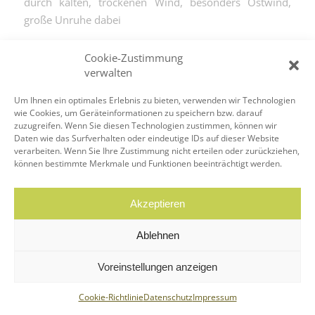
durch kalten, trockenen Wind, besonders Ostwind,
große Unruhe dabei
Weiterlesen
Cookie-Zustimmung
verwalten
Um Ihnen ein optimales Erlebnis zu bieten, verwenden wir Technologien
wie Cookies, um Geräteinformationen zu speichern bzw. darauf
zuzugreifen. Wenn Sie diesen Technologien zustimmen, können wir
Daten wie das Surfverhalten oder eindeutige IDs auf dieser Website
verarbeiten. Wenn Sie Ihre Zustimmung nicht erteilen oder zurückziehen,
© Copyright - Homöopathie Bochum, Kirsten Heyer-Herget
können bestimmte Merkmale und Funktionen beeinträchtigt werden.
Akzeptieren
Ablehnen
Voreinstellungen anzeigen
Cookie-Richtlinie
Datenschutz
Impressum